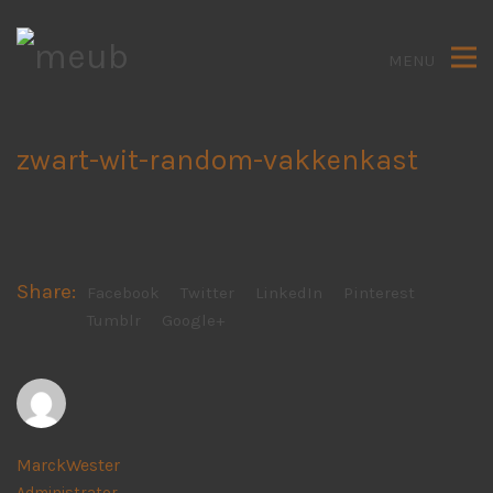
MENU
zwart-wit-random-vakkenkast
Share:
Facebook
Twitter
LinkedIn
Pinterest
Tumblr
Google+
MarckWester
Administrator