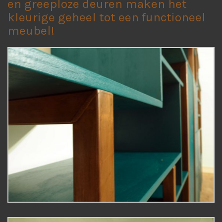
en greeploze deuren maken het
kleurige geheel tot een functioneel
meubel!