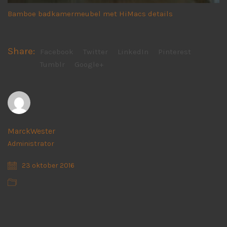
Bamboe badkamermeubel met HiMacs details
Share:
Facebook
Twitter
LinkedIn
Pinterest
Tumblr
Google+
MarckWester
Administrator
23 oktober 2016