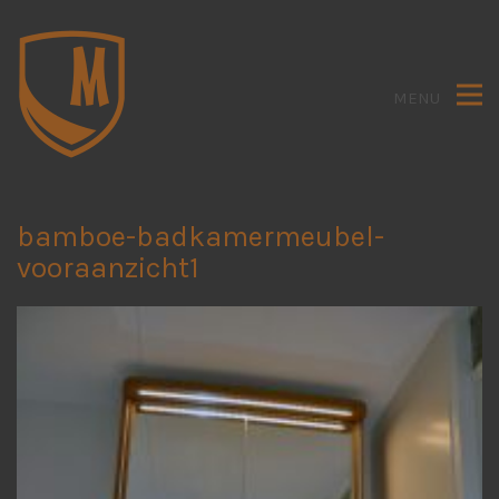
MENU
bamboe-badkamermeubel-
vooraanzicht1