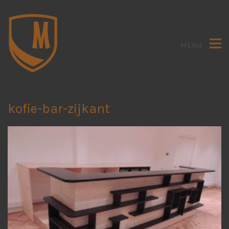
MENU
kofie-bar-zijkant